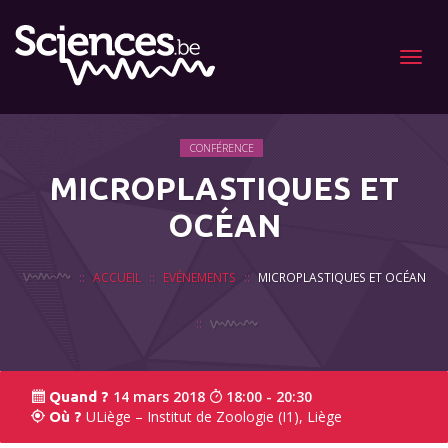
Menu
CONFÉRENCE
MICROPLASTIQUES ET
OCÉAN
ACCUEIL
EVÉNEMENTS
MICROPLASTIQUES ET OCÉAN
14 mars 2018
18:00 - 20:30
Quand ?
ULiège – Institut de Zoologie (I1), Liège
Où ?