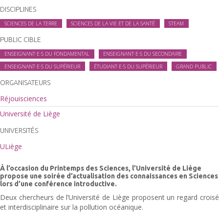
DISCIPLINES
SCIENCES DE LA TERRE
SCIENCES DE LA VIE ET DE LA SANTÉ
STEAM
PUBLIC CIBLE
ENSEIGNANT·E·S DU FONDAMENTAL
ENSEIGNANT·E·S DU SECONDAIRE
ENSEIGNANT·E·S DU SUPÉRIEUR
ÉTUDIANT·E·S DU SUPÉRIEUR
GRAND PUBLIC
ORGANISATEURS
Réjouisciences
Université de Liège
UNIVERSITÉS
ULiège
À l’occasion du Printemps des Sciences, l’Université de Liège
propose une soirée d’actualisation des connaissances en Sciences
lors d’une conférence introductive.
Deux chercheurs de l’Université de Liège proposent un regard croisé
et interdisciplinaire sur la pollution océanique.