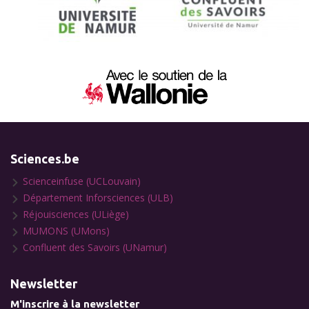
Sciences.be
Scienceinfuse (UCLouvain)
Département Inforsciences (ULB)
Réjouisciences (ULiège)
MUMONS (UMons)
Confluent des Savoirs (UNamur)
Newsletter
M'inscrire à la newsletter