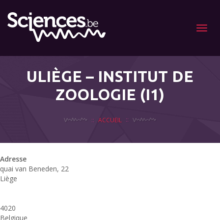
Menu
ULIÈGE – INSTITUT DE
ZOOLOGIE (I1)
ACCUEIL
Adresse
quai van Beneden, 22
Liège
4020
Belgique