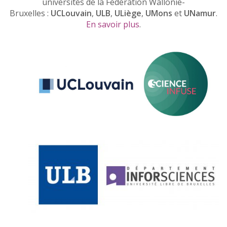
universités de la Fédération Wallonie-
Bruxelles :
UCLouvain
,
ULB
,
ULiège
,
UMons
et
UNamur
.
En savoir plus
.