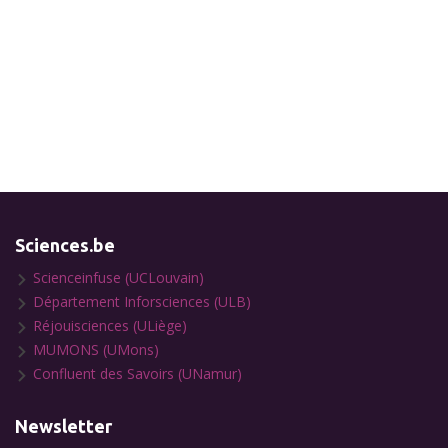
Sciences.be
Scienceinfuse (UCLouvain)
Département Inforsciences (ULB)
Réjouisciences (ULiège)
MUMONS (UMons)
Confluent des Savoirs (UNamur)
Newsletter