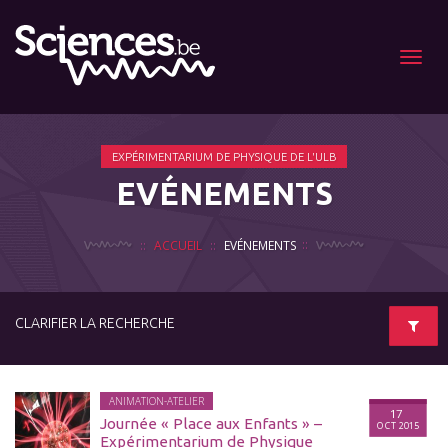
Menu
EXPÉRIMENTARIUM DE PHYSIQUE DE L'ULB
EVÉNEMENTS
ACCUEIL
EVÉNEMENTS
CLARIFIER LA RECHERCHE
ANIMATION-ATELIER
17
Journée « Place aux Enfants » –
OCT 2015
Expérimentarium de Physique