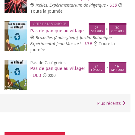
Ixelles, Expérimentarium de Physique -
ULB
Toute la journée
VISITE DE LABORATOIRE
28
30
>
Pas de panique au village
SEP 2015
OCT 2015
Bruxelles (Auderghem), Jardin Botanique
Expérimental Jean Massart -
ULB
Toute la
journée
Pas de Catégories
27
16
>
Pas de panique au village!
FÉV 2012
MAR 2012
-
ULB
0:00
Plus récents