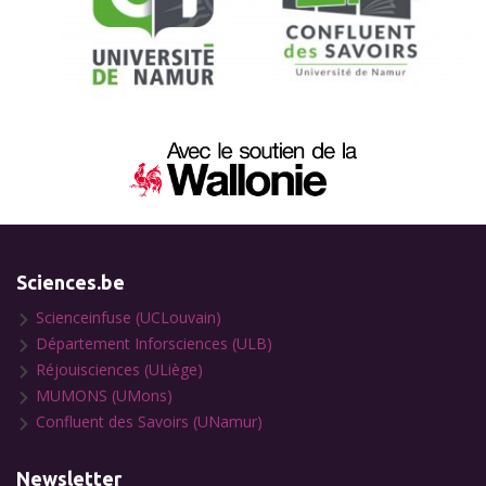
Sciences.be
Scienceinfuse (UCLouvain)
Département Inforsciences (ULB)
Réjouisciences (ULiège)
MUMONS (UMons)
Confluent des Savoirs (UNamur)
Newsletter