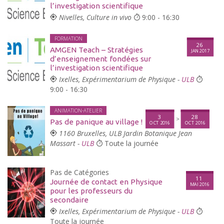
l’investigation scientifique
Nivelles, Culture in vivo
9:00 - 16:30
FORMATION
26
AMGEN Teach – Stratégies
JAN 2017
d’enseignement fondées sur
l’investigation scientifique
Ixelles, Expérimentarium de Physique -
ULB
9:00 - 16:30
ANIMATION-ATELIER
3
28
>
Pas de panique au village !
OCT 2016
OCT 2016
1160 Bruxelles, ULB Jardin Botanique Jean
Massart -
ULB
Toute la journée
Pas de Catégories
11
Journée de contact en Physique
MAI 2016
pour les professeurs du
secondaire
Ixelles, Expérimentarium de Physique -
ULB
Toute la journée