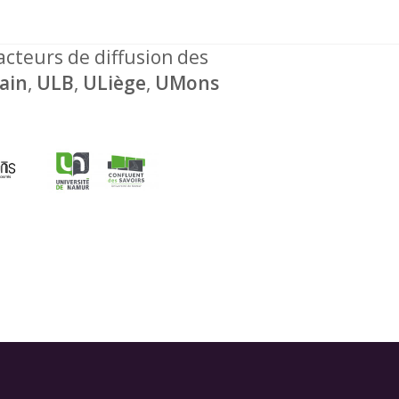
 acteurs de diffusion des
ain
,
ULB
,
ULiège
,
UMons