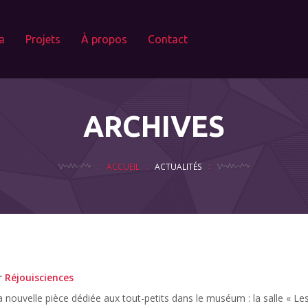
a
Projets
À propos
Contact
ARCHIVES
ACCUEIL
ACTUALITÉS
r
Réjouisciences
ouvelle pièce dédiée aux tout-petits dans le muséum : la salle « Les