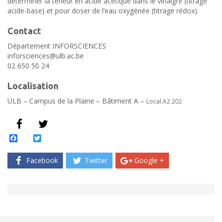
déterminer la teneur en acide acétique dans le vinaigre (titrage
acide-base) et pour doser de l’eau oxygénée (titrage rédox).
Contact
Département INFORSCIENCES
inforsciences@ulb.ac.be
02 650 50 24
Localisation
ULB – Campus de la Plaine – Bâtiment A –
Local A2.202
Facebook
Twitter
Facebook
Twitter
Google +