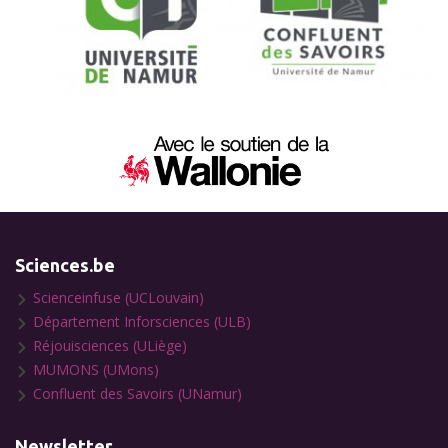
Sciences.be
Scienceinfuse (UCLouvain)
Département Inforsciences (ULB)
Réjouisciences (ULiège)
MUMONS (UMons)
Confluent des Savoirs (UNamur)
Newsletter