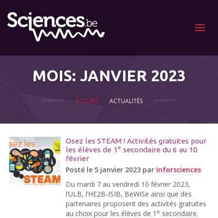
Menu
MOIS:
JANVIER 2023
ACCUEIL
ACTUALITÉS
Osez les STEAM ! Activités gratuites pour
e
les élèves de 1
secondaire du 6 au 10
février
Posté le 5 janvier 2023 par
Inforsciences
Du mardi 7 au vendredi 10 février 2023,
l’ULB, l’HE2B-ISIB, BeWiSe ainsi que des
partenaires proposent des activités gratuites
e
au choix pour les élèves de 1
secondaire.