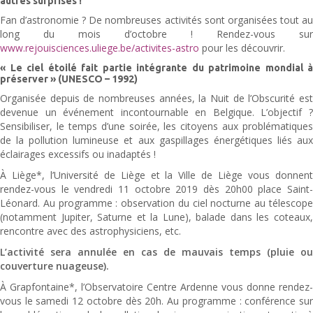
autres surprises !
Fan d’astronomie ? De nombreuses activités sont organisées tout au
long du mois d’octobre ! Rendez-vous sur
www.rejouisciences.uliege.be/activites-astro
pour les découvrir.
« Le ciel étoilé fait partie intégrante du patrimoine mondial à
préserver » (UNESCO – 1992)
Organisée depuis de nombreuses années, la Nuit de l’Obscurité est
devenue un événement incontournable en Belgique. L’objectif ?
Sensibiliser, le temps d’une soirée, les citoyens aux problématiques
de la pollution lumineuse et aux gaspillages énergétiques liés aux
éclairages excessifs ou inadaptés !
À Liège*, l’Université de Liège et la Ville de Liège vous donnent
rendez-vous le vendredi 11 octobre 2019 dès 20h00 place Saint-
Léonard. Au programme : observation du ciel nocturne au télescope
(notamment Jupiter, Saturne et la Lune), balade dans les coteaux,
rencontre avec des astrophysiciens, etc.
L’activité sera annulée en cas de mauvais temps (pluie ou
couverture nuageuse).
À Grapfontaine*, l’Observatoire Centre Ardenne vous donne rendez-
vous le samedi 12 octobre dès 20h. Au programme : conférence sur