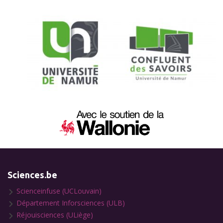
Sciences.be
Scienceinfuse (UCLouvain)
Département Inforsciences (ULB)
Réjouisciences (ULiège)