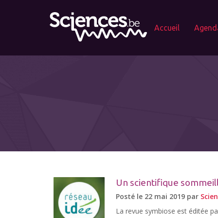
Accueil
Agend
Un scientifique sommeill
Posté le 22 mai 2019 par
Scie
La revue symbiose est éditée par 