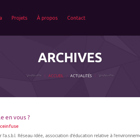
a
Projets
À propos
Contact
ARCHIVES
ACCUEIL
ACTUALITÉS
e en vous ?
nceinfuse
l’a.s.b.l. Réseau-Idée, association d’éducation relative à l’environnem