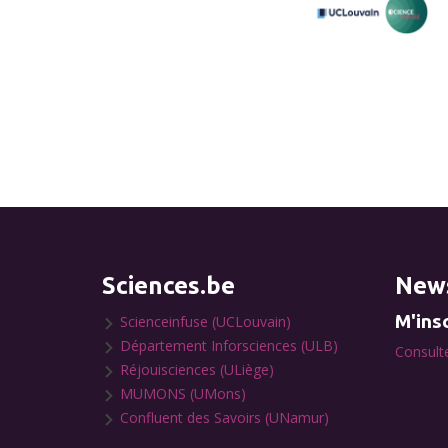
Sciences.be
News
M'insc
Scienceinfuse (UCLouvain)
Département Inforsciences (ULB)
Consulte
Réjouisciences (ULiège)
MUMONS (UMons)
Confluent des Savoirs (UNamur)