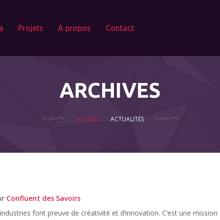
a
Projets
À propos
Contact
ARCHIVES
ACCUEIL
ACTUALITÉS
ar
Confluent des Savoirs
 industries font preuve de créativité et d’innovation. C’est une mission