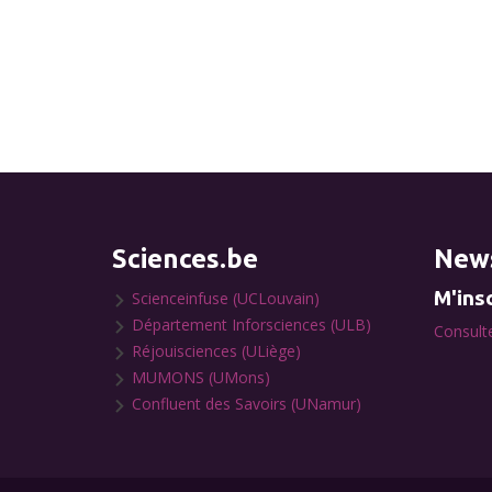
Sciences.be
News
M'insc
Scienceinfuse (UCLouvain)
Département Inforsciences (ULB)
Consulte
Réjouisciences (ULiège)
MUMONS (UMons)
Confluent des Savoirs (UNamur)