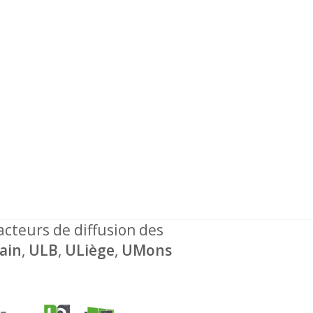
 acteurs de diffusion des
ain
,
ULB
,
ULiège
,
UMons