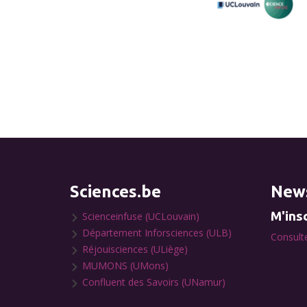
Sciences.be
News
M'insc
Scienceinfuse (UCLouvain)
Département Inforsciences (ULB)
Consulte
Réjouisciences (ULiège)
MUMONS (UMons)
Confluent des Savoirs (UNamur)