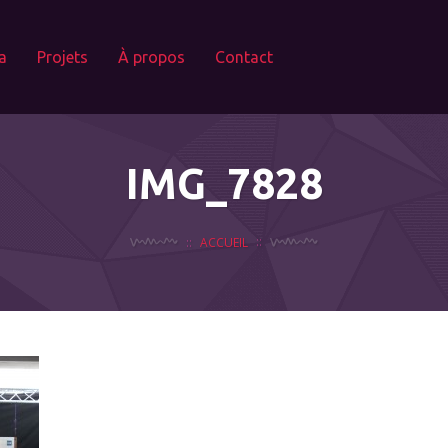
a
Projets
À propos
Contact
IMG_7828
ACCUEIL