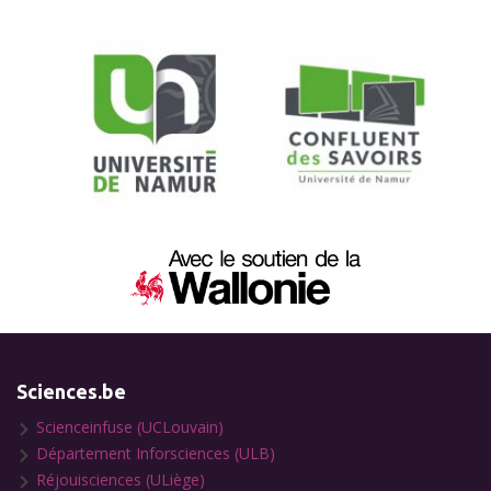
Sciences.be
Scienceinfuse (UCLouvain)
Département Inforsciences (ULB)
Réjouisciences (ULiège)