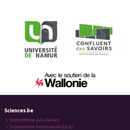
Sciences.be
Scienceinfuse (UCLouvain)
Département Inforsciences (ULB)