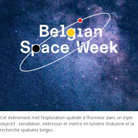
Cet événement met l’ex­plo­ration spa­tiale à l’hon­neur dans un triple
objec­tif : sen­si­bilis­er, intéress­er et met­tre en lumière l’in­dus­trie et la
recher­ché spa­tiales belges.