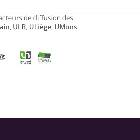
 acteurs de diffusion des
ain
,
ULB
,
ULiège
,
UMons