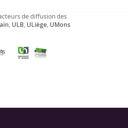
 acteurs de diffusion des
ain
,
ULB
,
ULiège
,
UMons