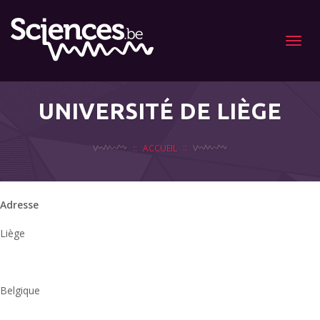
Menu
UNIVERSITÉ DE LIÈGE
ACCUEIL
Adresse
Liège
u
Belgique
-