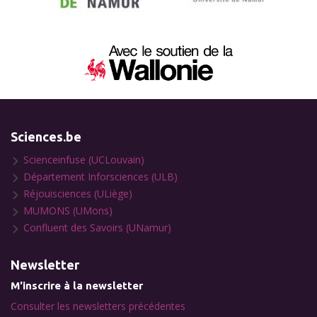
Sciences.be
Scienceinfuse (UCLouvain)
Département Inforsciences (ULB)
Réjouisciences (ULiège)
MUMONS (UMons)
Confluent des Savoirs (UNamur)
Newsletter
M'inscrire à la newsletter
Consulter les newsletters précédentes