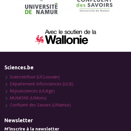
Sciences.be
Scienceinfuse (UCLouvain)
Département Inforsciences (ULB)
Réjouisciences (ULiège)
MUMONS (UMons)
Confluent des Savoirs (UNamur)
Newsletter
M'inscrire à la newsletter