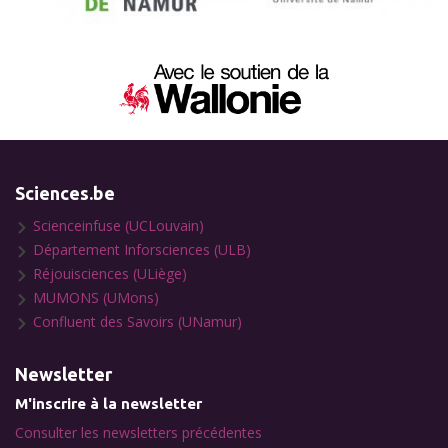
Sciences.be
Scienceinfuse (UCLouvain)
Département Inforsciences (ULB)
Réjouisciences (ULiège)
MUMONS (UMons)
Confluent des Savoirs (UNamur)
Newsletter
M'inscrire à la newsletter
Consulter les newsletters précédentes