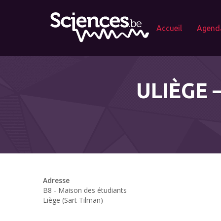
Accueil
Agend
ULIÈGE 
Adresse
B8 - Maison des étudiants
Liège (Sart Tilman)