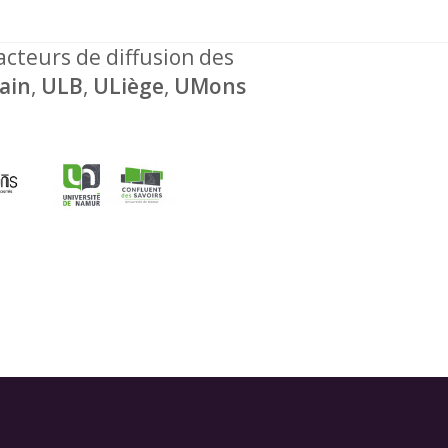
 acteurs de diffusion des
ain
,
ULB
,
ULiège
,
UMons