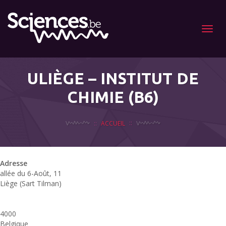
Menu
ULIÈGE – INSTITUT DE
CHIMIE (B6)
ACCUEIL
Adresse
allée du 6-Août, 11
u
Liège (Sart Tilman)
a
4000
6
Belgique