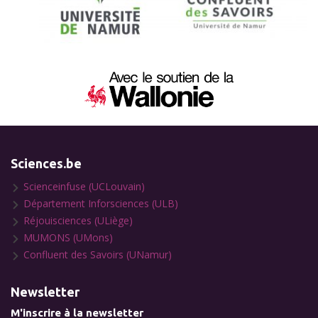
Sciences.be
Scienceinfuse (UCLouvain)
Département Inforsciences (ULB)
Réjouisciences (ULiège)
MUMONS (UMons)
Confluent des Savoirs (UNamur)
Newsletter
M'inscrire à la newsletter