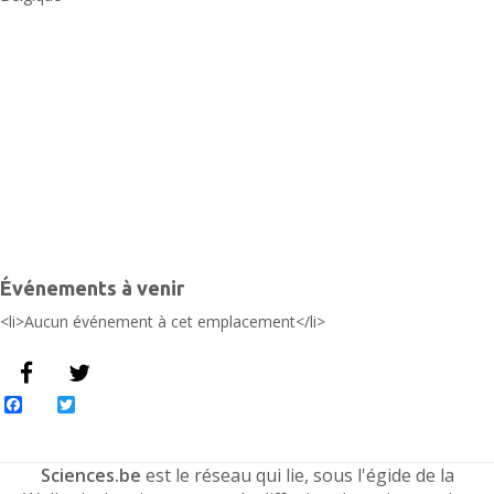
A
1
-
L
(
T
É
Événements à venir
<li>Aucun événement à cet emplacement</li>
Facebook
Twitter
Sciences.be
est le réseau qui lie, sous l'égide de la