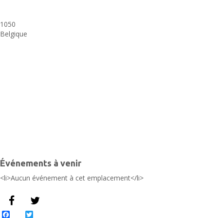
u
1050
A
Belgique
P
H
-
I
É
Événements à venir
<li>Aucun événement à cet emplacement</li>
Facebook
Twitter