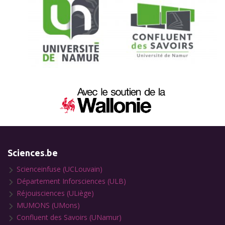
Sciences.be
Scienceinfuse (UCLouvain)
Département Inforsciences (ULB)
Réjouisciences (ULiège)
MUMONS (UMons)
Confluent des Savoirs (UNamur)