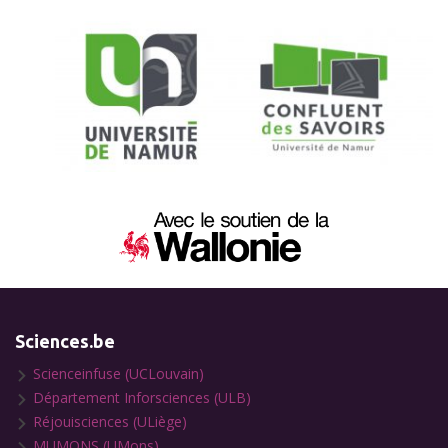
Sciences.be
Scienceinfuse (UCLouvain)
Département Inforsciences (ULB)
Réjouisciences (ULiège)
MUMONS (UMons)