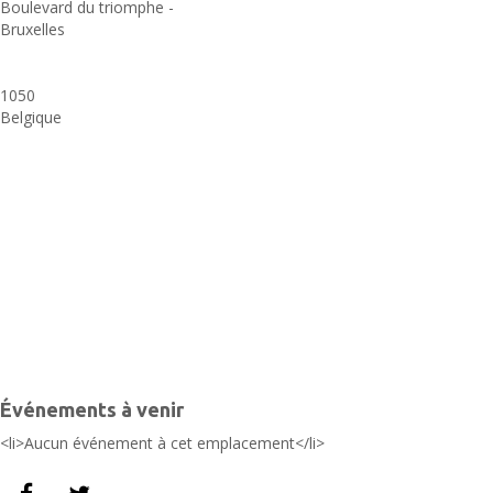
Boulevard du triomphe -
Bruxelles
u
B
1050
Belgique
t
-
-
B
É
Événements à venir
<li>Aucun événement à cet emplacement</li>