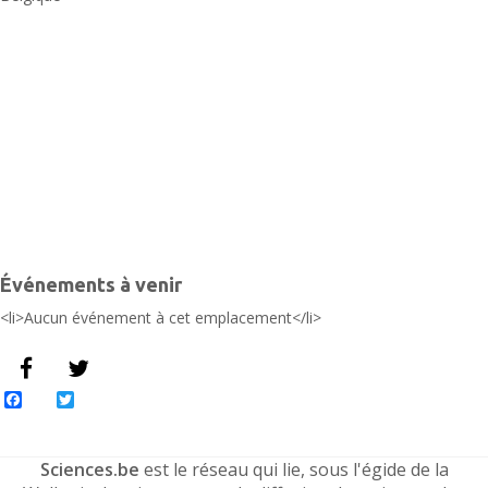
2
-
L
É
Événements à venir
<li>Aucun événement à cet emplacement</li>
Facebook
Twitter
Sciences.be
est le réseau qui lie, sous l'égide de la