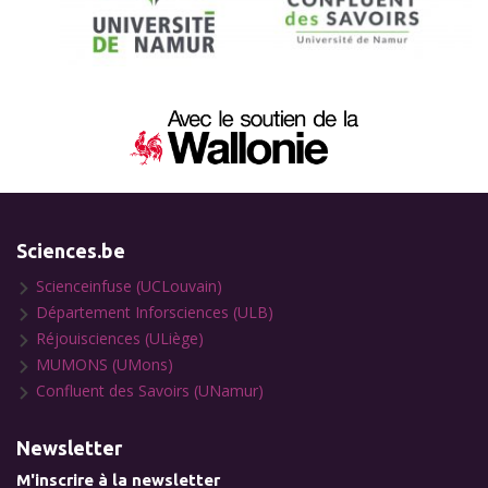
Sciences.be
Scienceinfuse (UCLouvain)
Département Inforsciences (ULB)
Réjouisciences (ULiège)
MUMONS (UMons)
Confluent des Savoirs (UNamur)
Newsletter
M'inscrire à la newsletter