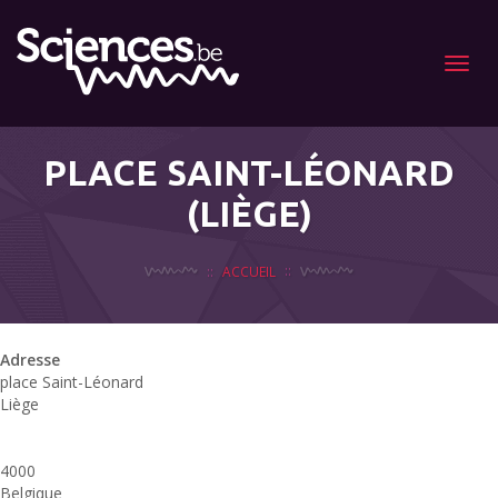
Menu
PLACE SAINT-LÉONARD
(LIÈGE)
ACCUEIL
Adresse
place Saint-Léonard
Liège
u
4000
p
Belgique
S