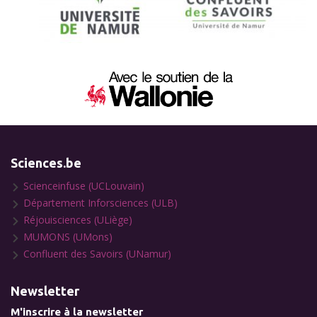
Sciences.be
Scienceinfuse (UCLouvain)
Département Inforsciences (ULB)
Réjouisciences (ULiège)
MUMONS (UMons)
Confluent des Savoirs (UNamur)
Newsletter
M'inscrire à la newsletter