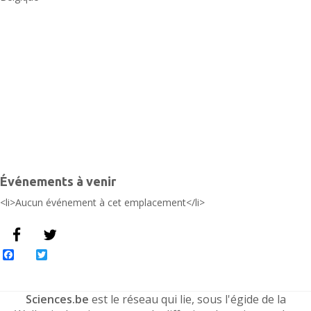
L
-
L
É
Événements à venir
<li>Aucun événement à cet emplacement</li>
Facebook
Twitter
Sciences.be
est le réseau qui lie, sous l'égide de la