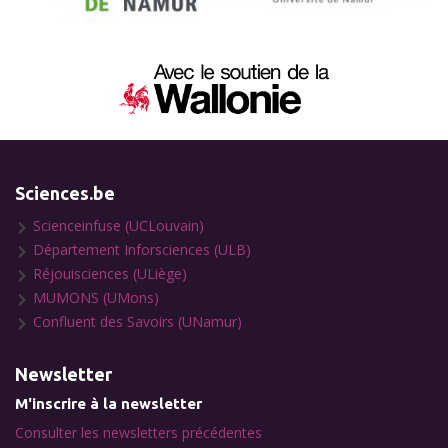
Sciences.be
Scienceinfuse (UCLouvain)
Département Inforsciences (ULB)
Réjouisciences (ULiège)
MUMONS (UMons)
Confluent des Savoirs (UNamur)
Newsletter
M'inscrire à la newsletter
Consulter les newsletters précédentes