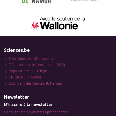
Sciences.be
Scienceinfuse (UCLouvain)
Département Inforsciences (ULB)
Réjouisciences (ULiège)
MUMONS (UMons)
Confluent des Savoirs (UNamur)
Newsletter
M'inscrire à la newsletter
Consulter les newsletters précédentes