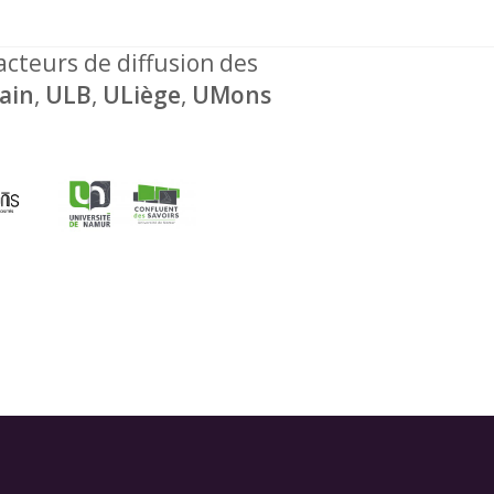
 acteurs de diffusion des
ain
,
ULB
,
ULiège
,
UMons