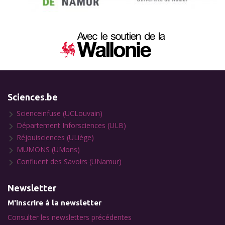
Sciences.be
Scienceinfuse (UCLouvain)
Département Inforsciences (ULB)
Réjouisciences (ULiège)
MUMONS (UMons)
Confluent des Savoirs (UNamur)
Newsletter
M'inscrire à la newsletter
Consulter les newsletters précédentes