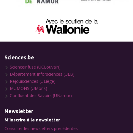
Sciences.be
Scienceinfuse (UCLouvain)
Département Inforsciences (ULB)
Réjouisciences (ULiège)
MUMONS (UMons)
Confluent des Savoirs (UNamur)
Newsletter
M'inscrire à la newsletter
Consulter les newsletters précédentes