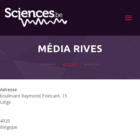
Menu
MÉDIA RIVES
ACCUEIL
Adresse
boulevard Raymond Poincaré, 15
Liège
4020
Belgique