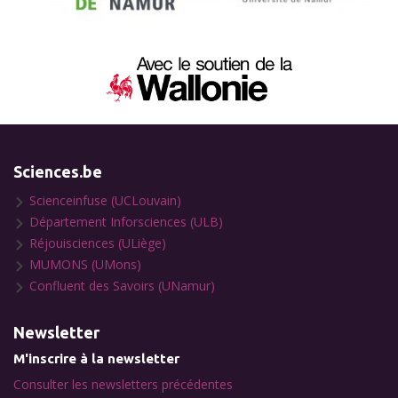
Sciences.be
Scienceinfuse (UCLouvain)
Département Inforsciences (ULB)
Réjouisciences (ULiège)
MUMONS (UMons)
Confluent des Savoirs (UNamur)
Newsletter
M'inscrire à la newsletter
Consulter les newsletters précédentes