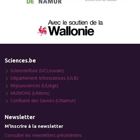
Sciences.be
Scienceinfuse (UCLouvain)
Département Inforsciences (ULB)
Réjouisciences (ULiège)
MUMONS (UMons)
Confluent des Savoirs (UNamur)
Newsletter
M'inscrire à la newsletter
Consulter les newsletters précédentes