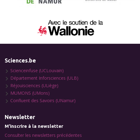
Sciences.be
Scienceinfuse (UCLouvain)
Département Inforsciences (ULB)
Réjouisciences (ULiège)
MUMONS (UMons)
Confluent des Savoirs (UNamur)
Newsletter
M'inscrire à la newsletter
Consulter les newsletters précédentes