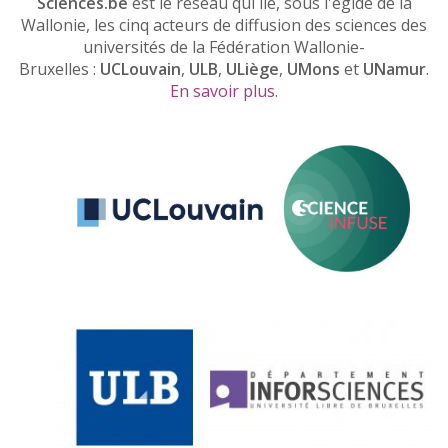
Sciences.be
est le réseau qui lie, sous l'égide de la
Wallonie, les cinq acteurs de diffusion des sciences des
universités de la Fédération Wallonie-
Bruxelles :
UCLouvain
,
ULB
,
ULiège
,
UMons
et
UNamur
.
En savoir plus
.