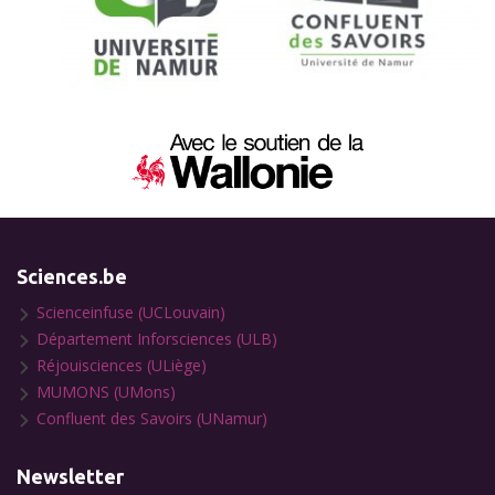
Sciences.be
Scienceinfuse (UCLouvain)
Département Inforsciences (ULB)
Réjouisciences (ULiège)
MUMONS (UMons)
Confluent des Savoirs (UNamur)
Newsletter