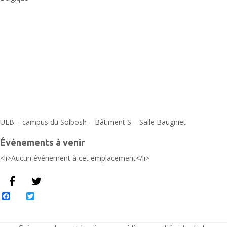
4
-
B
É
ULB – campus du Solbosh – Bâtiment S – Salle Baugniet
Événements à venir
<li>Aucun événement à cet emplacement</li>
Facebook
Twitter