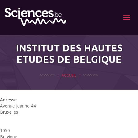
Menu
INSTITUT DES HAUTES
ETUDES DE BELGIQUE
ACCUEIL
Adresse
Avenue Jeanne 44
Bruxelles
u
1050
A
Belgique
J