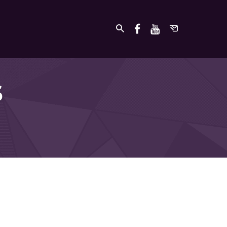
S
undefined