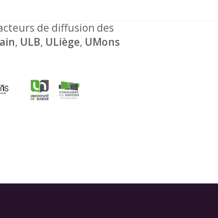
 acteurs de diffusion des
ain
,
ULB
,
ULiège
,
UMons