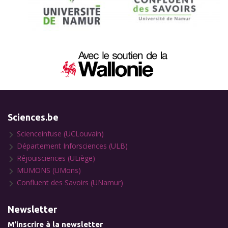
Sciences.be
Scienceinfuse (UCLouvain)
Département Inforsciences (ULB)
Réjouisciences (ULiège)
MUMONS (UMons)
Confluent des Savoirs (UNamur)
Newsletter
M'inscrire à la newsletter