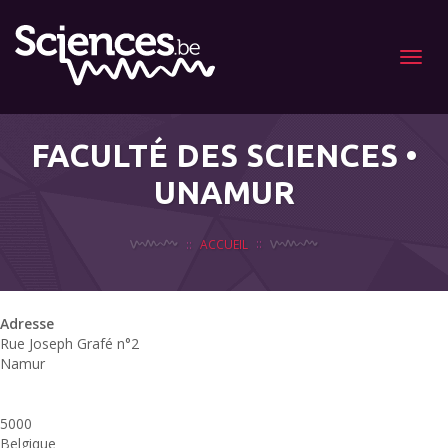
Menu
FACULTÉ DES SCIENCES •
UNAMUR
ACCUEIL
Adresse
Rue Joseph Grafé n°2
Namur
5000
Belgique