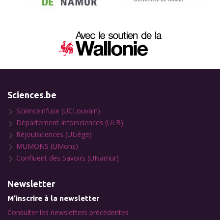
Sciences.be
Scienceinfuse (UCLouvain)
Département Inforsciences (ULB)
Réjouisciences (ULiège)
MUMONS (UMons)
Confluent des Savoirs (UNamur)
Newsletter
M'inscrire à la newsletter
Consulter les newsletters précédentes