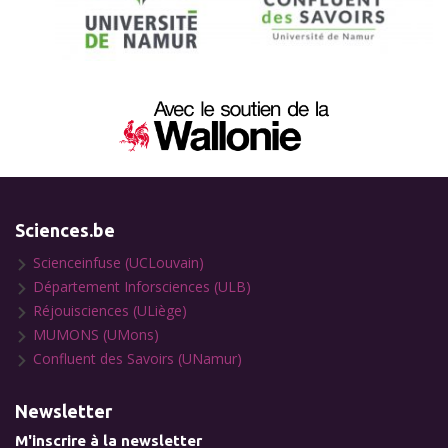
Sciences.be
Scienceinfuse (UCLouvain)
Département Inforsciences (ULB)
Réjouisciences (ULiège)
MUMONS (UMons)
Confluent des Savoirs (UNamur)
Newsletter
M'inscrire à la newsletter