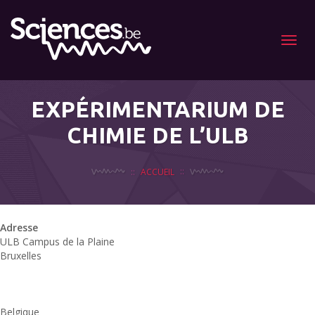
Menu
EXPÉRIMENTARIUM DE
CHIMIE DE L’ULB
ACCUEIL
Adresse
ULB Campus de la Plaine
u
Bruxelles
d
Belgique