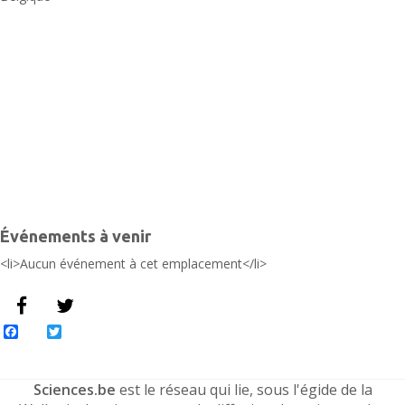
l
P
-
B
É
Événements à venir
<li>Aucun événement à cet emplacement</li>
Facebook
Twitter
Sciences.be
est le réseau qui lie, sous l'égide de la