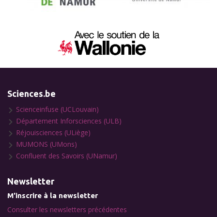
Sciences.be
Scienceinfuse (UCLouvain)
Département Inforsciences (ULB)
Réjouisciences (ULiège)
MUMONS (UMons)
Confluent des Savoirs (UNamur)
Newsletter
M'inscrire à la newsletter
Consulter les newsletters précédentes