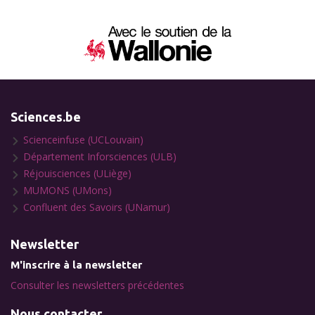
Sciences.be
Scienceinfuse (UCLouvain)
Département Inforsciences (ULB)
Réjouisciences (ULiège)
MUMONS (UMons)
Confluent des Savoirs (UNamur)
Newsletter
M'inscrire à la newsletter
Consulter les newsletters précédentes
Nous contacter