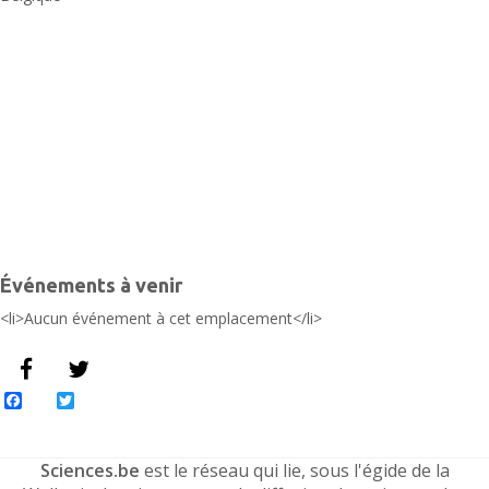
B
-
L
É
Événements à venir
<li>Aucun événement à cet emplacement</li>
Facebook
Twitter
Sciences.be
est le réseau qui lie, sous l'égide de la