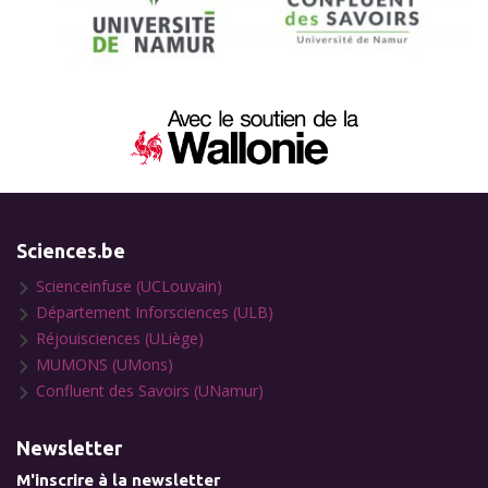
Sciences.be
Scienceinfuse (UCLouvain)
Département Inforsciences (ULB)
Réjouisciences (ULiège)
MUMONS (UMons)
Confluent des Savoirs (UNamur)
Newsletter
M'inscrire à la newsletter