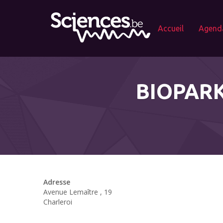
Accueil
Agend
BIOPARK
Adresse
Avenue Lemaître , 19
Charleroi