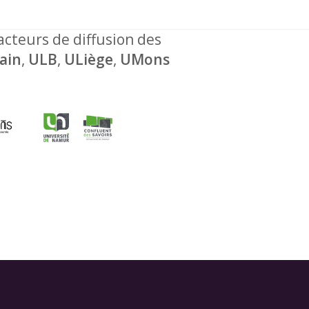
 acteurs de diffusion des
ain
,
ULB
,
ULiège
,
UMons