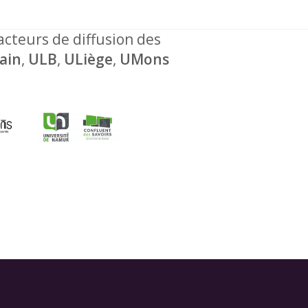
 acteurs de diffusion des
ain
,
ULB
,
ULiège
,
UMons