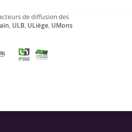
 acteurs de diffusion des
ain
,
ULB
,
ULiège
,
UMons