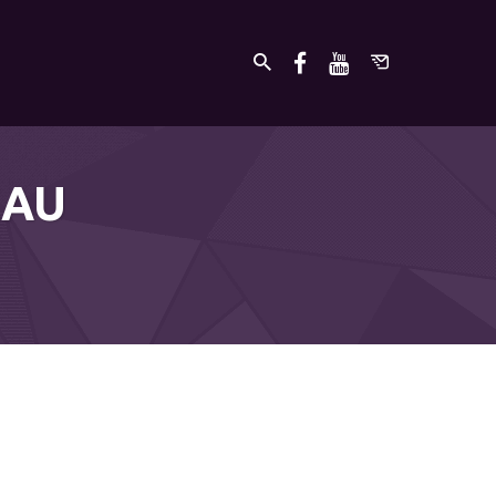
EAU
undefined