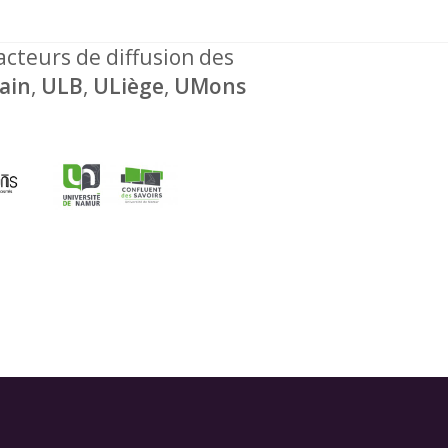
 acteurs de diffusion des
ain
,
ULB
,
ULiège
,
UMons