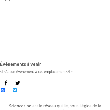
B
2
-
L
É
Événements à venir
<li>Aucun événement à cet emplacement</li>
Facebook
Twitter
Sciences.be
est le réseau qui lie, sous l'égide de la