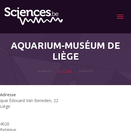
Menu
AQUARIUM-MUSÉUM DE
LIÈGE
ACCUEIL
Adresse
quai Édouard Van Beneden, 22
u
Liège
q
4020
É
Belgique