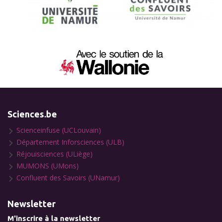
Sciences.be
Scienceinfuse (UCLouvain)
Département Inforsciences (ULB)
Réjouisciences (ULiège)
MUMONS (UMons)
Confluent des Savoirs (UNamur)
Newsletter
M'inscrire à la newsletter