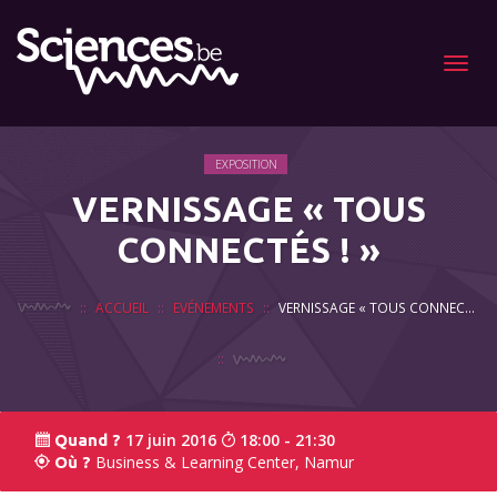
Menu
EXPOSITION
VERNISSAGE « TOUS
CONNECTÉS ! »
ACCUEIL
EVÉNEMENTS
VERNISSAGE « TOUS CONNECTÉS ! »
17 juin 2016
18:00 - 21:30
Quand ?
Business & Learning Center, Namur
Où ?