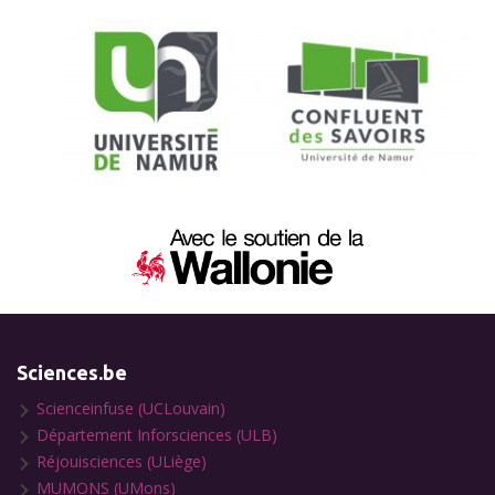
Sciences.be
Scienceinfuse (UCLouvain)
Département Inforsciences (ULB)
Réjouisciences (ULiège)
MUMONS (UMons)