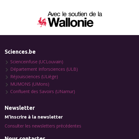
Sciences.be
Scienceinfuse (UCLouvain)
Département Inforsciences (ULB)
Réjouisciences (ULiège)
MUMONS (UMons)
Confluent des Savoirs (UNamur)
Newsletter
M'inscrire à la newsletter
Consulter les newsletters précédentes
Nous contacter